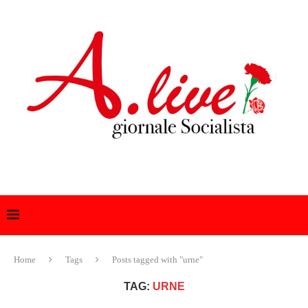
Home
Tags
Posts tagged with "urne"
TAG:
URNE