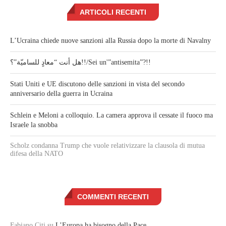
ARTICOLI RECENTI
L’Ucraina chiede nuove sanzioni alla Russia dopo la morte di Navalny
هل أنت “معادٍ للساميّة”؟!!/Sei un'”antisemita”?!!
Stati Uniti e UE discutono delle sanzioni in vista del secondo
anniversario della guerra in Ucraina
Schlein e Meloni a colloquio. La camera approva il cessate il fuoco ma
Israele la snobba
Scholz condanna Trump che vuole relativizzare la clausola di mutua
difesa della NATO
COMMENTI RECENTI
Fabiano Citi
su
L’Europa ha bisogno della Pace