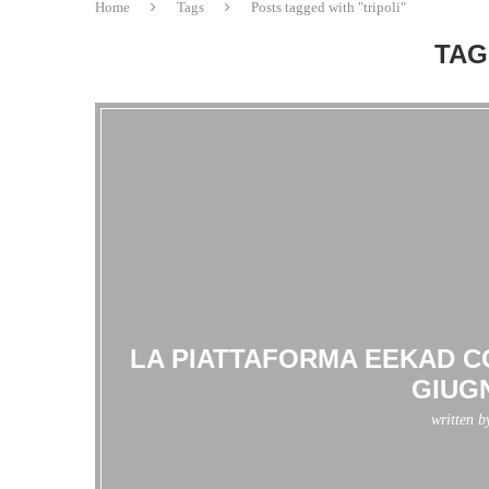
Home
Tags
Posts tagged with "tripoli"
TAG
LA PIATTAFORMA EEKAD C
GIUGN
written 