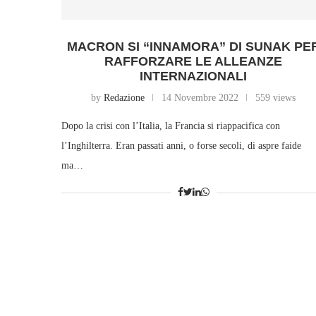
MACRON SI “INNAMORA” DI SUNAK PE
RAFFORZARE LE ALLEANZE
INTERNAZIONALI
by
Redazione
14 Novembre 2022
559 views
Dopo la crisi con l’Italia, la Francia si riappacifica con
l’Inghilterra. Eran passati anni, o forse secoli, di aspre faide
ma…