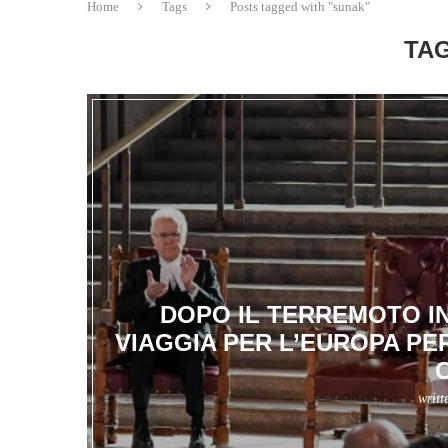
Home
Tags
Posts tagged with "sunak"
TAG
DOPO IL TERREMOTO IN
VIAGGIA PER L’EUROPA PE
writt