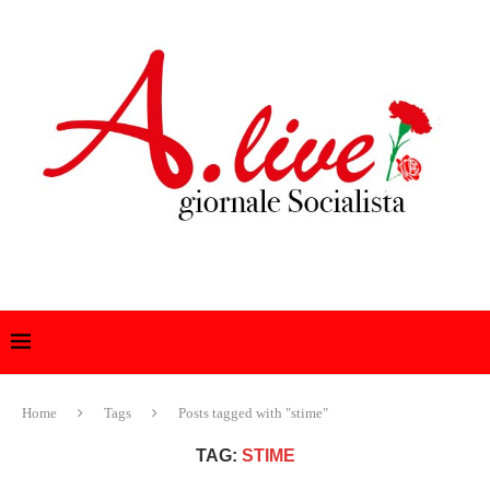
Home
Tags
Posts tagged with "stime"
TAG:
STIME