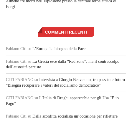
Almeno tre morti nell’esplosione presso la centrale idroelettrica di
Bargi
COMMENTI RECENTI
Fabiano Citi
su
L’Europa ha bisogno della Pace
Fabiano Citi
su
La Grecia esce dalla “Red zone”, ma il contraccolpo
dell’austerità persiste
CITI FABIANO
su
Intervista a Giorgio Benvenuto, tra passato e futuro:
“Bisogna recuperare i valori del socialismo democratico”
CITI FABIANO
su
L’Italia di Draghi apparecchia per gli Usa “E io
Pago”
Fabiano Citi
su
Dalla sconfitta socialista un’occasione per riflettere