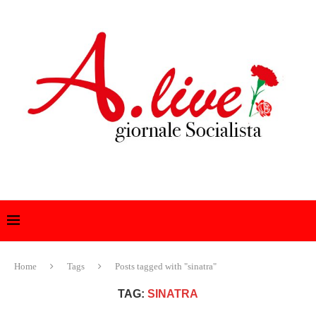
Home
Tags
Posts tagged with "sinatra"
TAG:
SINATRA