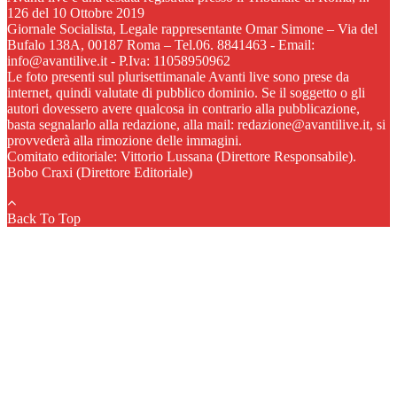
126 del 10 Ottobre 2019
Giornale Socialista, Legale rappresentante Omar Simone – Via del
Bufalo 138A, 00187 Roma – Tel.06. 8841463 - Email:
info@avantilive.it - P.Iva: 11058950962
Le foto presenti sul plurisettimanale Avanti live sono prese da
internet, quindi valutate di pubblico dominio. Se il soggetto o gli
autori dovessero avere qualcosa in contrario alla pubblicazione,
basta segnalarlo alla redazione, alla mail: redazione@avantilive.it, si
provvederà alla rimozione delle immagini.
Comitato editoriale: Vittorio Lussana (Direttore Responsabile).
Bobo Craxi (Direttore Editoriale)
Back To Top