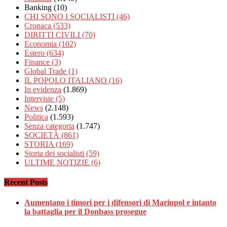
Banking
(10)
CHI SONO I SOCIALISTI
(46)
Cronaca
(533)
DIRITTI CIVILI
(70)
Economia
(102)
Estero
(634)
Finance
(3)
Global Trade
(1)
IL POPOLO ITALIANO
(16)
In evidenza
(1.869)
Interviste
(5)
News
(2.148)
Politica
(1.593)
Senza categoria
(1.747)
SOCIETÀ
(861)
STORIA
(169)
Storia dei socialisti
(59)
ULTIME NOTIZIE
(6)
Recent Posts
Aumentano i timori per i difensori di Mariupol e intanto
la battaglia per il Donbass prosegue