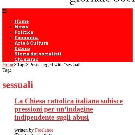
Home
News
Politica
Economia
Arte & Cultura
Estero
Storia dei socialisti
Chi siamo
Home
Tags
Posts tagged with "sessuali"
Tag:
sessuali
La Chiesa cattolica italiana subisce
pressioni per un’indagine
indipendente sugli abusi
written by
Freelance