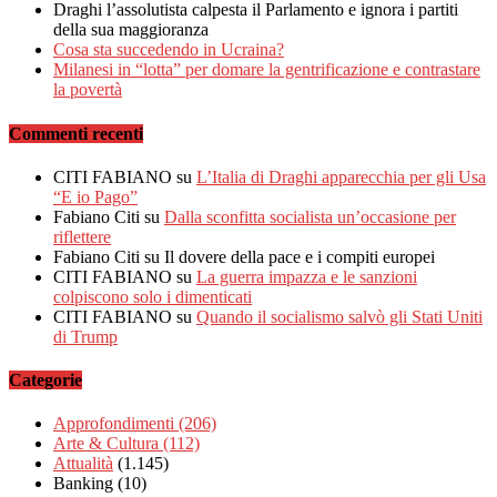
Draghi l’assolutista calpesta il Parlamento e ignora i partiti
della sua maggioranza
Cosa sta succedendo in Ucraina?
Milanesi in “lotta” per domare la gentrificazione e contrastare
la povertà
Commenti recenti
CITI FABIANO
su
L’Italia di Draghi apparecchia per gli Usa
“E io Pago”
Fabiano Citi
su
Dalla sconfitta socialista un’occasione per
riflettere
Fabiano Citi
su Il dovere della pace e i compiti europei
CITI FABIANO
su
La guerra impazza e le sanzioni
colpiscono solo i dimenticati
CITI FABIANO
su
Quando il socialismo salvò gli Stati Uniti
di Trump
Categorie
Approfondimenti
(206)
Arte & Cultura
(112)
Attualità
(1.145)
Banking
(10)