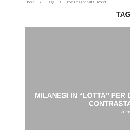
Home
Tags
Posts tagged with "sconti"
TAG
MILANESI IN “LOTTA” PER
CONTRASTA
writt