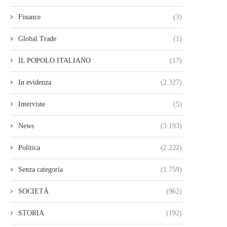
Finance
(3)
Global Trade
(1)
IL POPOLO ITALIANO
(17)
In evidenza
(2.327)
Interviste
(5)
News
(3.193)
Politica
(2.222)
Senza categoria
(1.759)
SOCIETÀ
(962)
STORIA
(192)