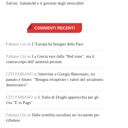
Salvini, Santanché e il governo degli intoccabili
COMMENTI RECENTI
Fabiano Citi
su
L’Europa ha bisogno della Pace
Fabiano Citi
su
La Grecia esce dalla “Red zone”, ma il
contraccolpo dell’austerità persiste
CITI FABIANO
su
Intervista a Giorgio Benvenuto, tra
passato e futuro: “Bisogna recuperare i valori del socialismo
democratico”
CITI FABIANO
su
L’Italia di Draghi apparecchia per gli
Usa “E io Pago”
Fabiano Citi
su
Dalla sconfitta socialista un’occasione per
riflettere