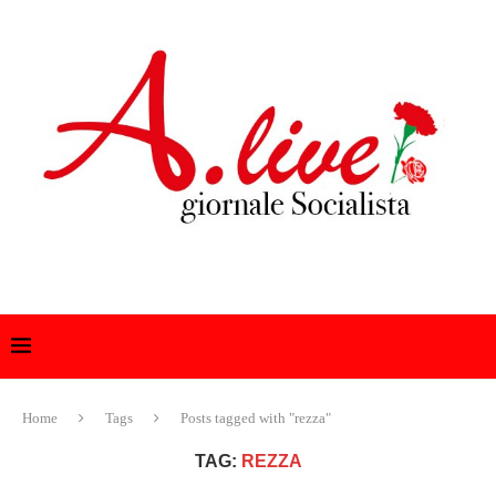
Home
Tags
Posts tagged with "rezza"
TAG:
REZZA