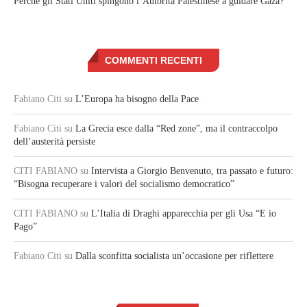
Perché gli Stati Uniti spingono l’Autorità Palestinese a guidare Gaza?
COMMENTI RECENTI
Fabiano Citi
su
L’Europa ha bisogno della Pace
Fabiano Citi
su
La Grecia esce dalla “Red zone”, ma il contraccolpo
dell’austerità persiste
CITI FABIANO
su
Intervista a Giorgio Benvenuto, tra passato e futuro:
“Bisogna recuperare i valori del socialismo democratico”
CITI FABIANO
su
L’Italia di Draghi apparecchia per gli Usa “E io
Pago”
Fabiano Citi
su
Dalla sconfitta socialista un’occasione per riflettere