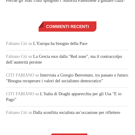
Perché gli Stati Uniti spingono l’Autorità Palestinese a guidare Gaza?
COMMENTI RECENTI
Fabiano Citi
su
L’Europa ha bisogno della Pace
Fabiano Citi
su
La Grecia esce dalla “Red zone”, ma il contraccolpo
dell’austerità persiste
CITI FABIANO
su
Intervista a Giorgio Benvenuto, tra passato e futuro:
“Bisogna recuperare i valori del socialismo democratico”
CITI FABIANO
su
L’Italia di Draghi apparecchia per gli Usa “E io
Pago”
Fabiano Citi
su
Dalla sconfitta socialista un’occasione per riflettere