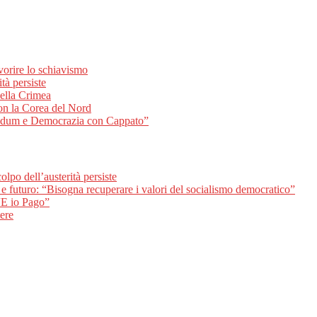
avorire lo schiavismo
tà persiste
 della Crimea
con la Corea del Nord
erendum e Democrazia con Cappato”
lpo dell’austerità persiste
 e futuro: “Bisogna recuperare i valori del socialismo democratico”
 “E io Pago”
tere