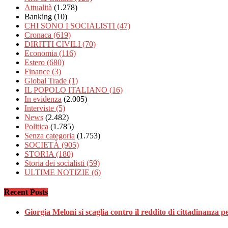
Attualità
(1.278)
Banking
(10)
CHI SONO I SOCIALISTI
(47)
Cronaca
(619)
DIRITTI CIVILI
(70)
Economia
(116)
Estero
(680)
Finance
(3)
Global Trade
(1)
IL POPOLO ITALIANO
(16)
In evidenza
(2.005)
Interviste
(5)
News
(2.482)
Politica
(1.785)
Senza categoria
(1.753)
SOCIETÀ
(905)
STORIA
(180)
Storia dei socialisti
(59)
ULTIME NOTIZIE
(6)
Recent Posts
Giorgia Meloni si scaglia contro il reddito di cittadinanza p