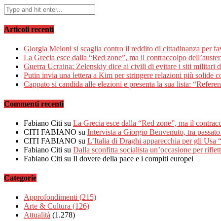
Articoli recenti
Giorgia Meloni si scaglia contro il reddito di cittadinanza per f
La Grecia esce dalla “Red zone”, ma il contraccolpo dell’austeri
Guerra Ucraina: Zelenskiy dice ai civili di evitare i siti militari
Putin invia una lettera a Kim per stringere relazioni più solide 
Cappato si candida alle elezioni e presenta la sua lista: “Ref
Commenti recenti
Fabiano Citi
su
La Grecia esce dalla “Red zone”, ma il contracco
CITI FABIANO
su
Intervista a Giorgio Benvenuto, tra passato
CITI FABIANO
su
L’Italia di Draghi apparecchia per gli Usa
Fabiano Citi
su
Dalla sconfitta socialista un’occasione per riflet
Fabiano Citi
su Il dovere della pace e i compiti europei
Categorie
Approfondimenti
(215)
Arte & Cultura
(126)
Attualità
(1.278)