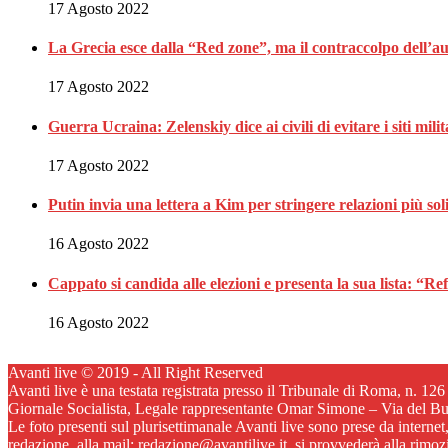
17 Agosto 2022
La Grecia esce dalla “Red zone”, ma il contraccolpo dell’aus
17 Agosto 2022
Guerra Ucraina: Zelenskiy dice ai civili di evitare i siti mili
17 Agosto 2022
Putin invia una lettera a Kim per stringere relazioni più so
16 Agosto 2022
Cappato si candida alle elezioni e presenta la sua lista:
16 Agosto 2022
Avanti live © 2019 - All Right Reserved
Avanti live è una testata registrata presso il Tribunale di Roma, n. 12
Giornale Socialista, Legale rappresentante Omar Simone – Via del B
Le foto presenti sul plurisettimanale Avanti live sono prese da internet
redazione, alla mail: redazione@avantilive.it, si provvederà alla rimo