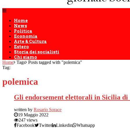
Home
News
Politica
Economia
Arte & Cultura
Estero
Storia dei socialisti
Chi siamo
Home
Tags
Posts tagged with "polemica"
Tag:
polemica
Gli endorsement elettorali in Sicilia di
written by
Rosario Sorace
19 Maggio 2022
247 views
Facebook
Twitter
Linkedin
Whatsapp