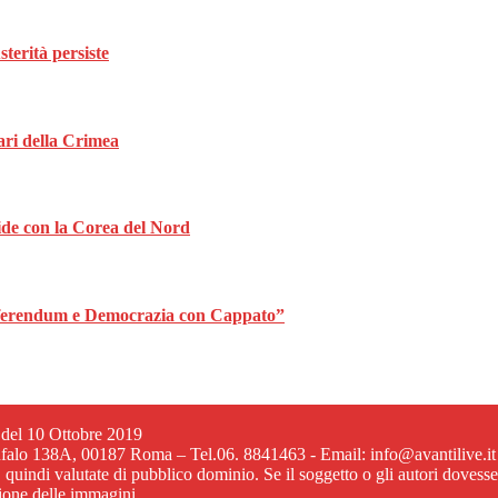
terità persiste
tari della Crimea
lide con la Corea del Nord
 “Referendum e Democrazia con Cappato”
6 del 10 Ottobre 2019
ufalo 138A, 00187 Roma – Tel.06. 8841463 - Email: info@avantilive.it
, quindi valutate di pubblico dominio. Se il soggetto o gli autori dovess
zione delle immagini.