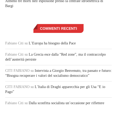
Almeno tre morti nell’esplosione presso la centrale idroelettrica di
Bargi
COMMENTI RECENTI
Fabiano Citi
su
L’Europa ha bisogno della Pace
Fabiano Citi
su
La Grecia esce dalla “Red zone”, ma il contraccolpo
dell’austerità persiste
CITI FABIANO
su
Intervista a Giorgio Benvenuto, tra passato e futuro:
“Bisogna recuperare i valori del socialismo democratico”
CITI FABIANO
su
L’Italia di Draghi apparecchia per gli Usa “E io
Pago”
Fabiano Citi
su
Dalla sconfitta socialista un’occasione per riflettere