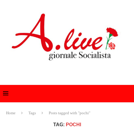
Home
Tags
Posts tagged with "pochi"
TAG:
POCHI