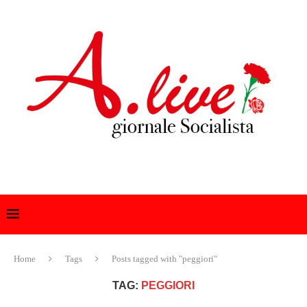
Home
Tags
Posts tagged with "peggiori"
TAG:
PEGGIORI