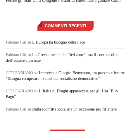
Perché gli Stati Uniti spingono l’Autorità Palestinese a guidare Gaza?
COMMENTI RECENTI
Fabiano Citi
su
L’Europa ha bisogno della Pace
Fabiano Citi
su
La Grecia esce dalla “Red zone”, ma il contraccolpo
dell’austerità persiste
CITI FABIANO
su
Intervista a Giorgio Benvenuto, tra passato e futuro:
“Bisogna recuperare i valori del socialismo democratico”
CITI FABIANO
su
L’Italia di Draghi apparecchia per gli Usa “E io
Pago”
Fabiano Citi
su
Dalla sconfitta socialista un’occasione per riflettere