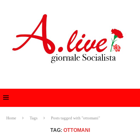
Home
Tags
Posts tagged with "ottomani"
TAG:
OTTOMANI