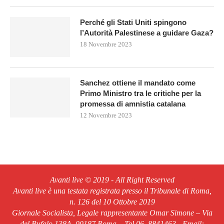
Perché gli Stati Uniti spingono
l’Autorità Palestinese a guidare Gaza?
18 Novembre 2023
Sanchez ottiene il mandato come
Primo Ministro tra le critiche per la
promessa di amnistia catalana
12 Novembre 2023
Avanti live © 2019 - All Right Reserved
Avanti live è una testata registrata presso il Tribunale di Roma,
n. 126 del 10 Ottobre 2019
Giornale Socialista, Legale rappresentante Omar Simone – Via
del Bufalo 138A, 00187 Roma – Tel.06. 8841463 - Email: