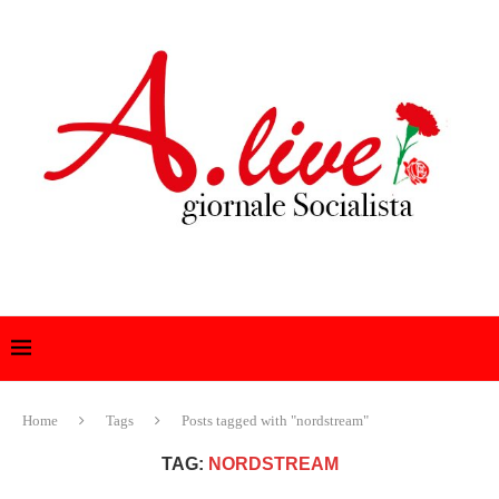
Home
Tags
Posts tagged with "nordstream"
TAG:
NORDSTREAM