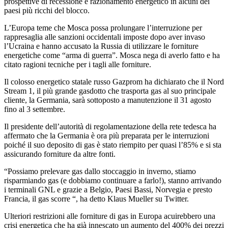
prospettive di recessione e razionamento energetico in alcuni dei
paesi più ricchi del blocco.
L’Europa teme che Mosca possa prolungare l’interruzione per
rappresaglia alle sanzioni occidentali imposte dopo aver invaso
l’Ucraina e hanno accusato la Russia di utilizzare le forniture
energetiche come “arma di guerra”. Mosca nega di averlo fatto e ha
citato ragioni tecniche per i tagli alle forniture.
Il colosso energetico statale russo Gazprom ha dichiarato che il Nord
Stream 1, il più grande gasdotto che trasporta gas al suo principale
cliente, la Germania, sarà sottoposto a manutenzione il 31 agosto
fino al 3 settembre.
Il presidente dell’autorità di regolamentazione della rete tedesca ha
affermato che la Germania è ora più preparata per le interruzioni
poiché il suo deposito di gas è stato riempito per quasi l’85% e si sta
assicurando forniture da altre fonti.
“Possiamo prelevare gas dallo stoccaggio in inverno, stiamo
risparmiando gas (e dobbiamo continuare a farlo!), stanno arrivando
i terminali GNL e grazie a Belgio, Paesi Bassi, Norvegia e presto
Francia, il gas scorre “, ha detto Klaus Mueller su Twitter.
Ulteriori restrizioni alle forniture di gas in Europa acuirebbero una
crisi energetica che ha già innescato un aumento del 400% dei prezzi