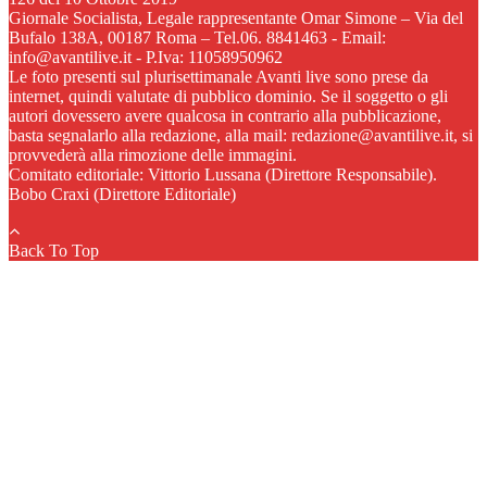
Giornale Socialista, Legale rappresentante Omar Simone – Via del
Bufalo 138A, 00187 Roma – Tel.06. 8841463 - Email:
info@avantilive.it - P.Iva: 11058950962
Le foto presenti sul plurisettimanale Avanti live sono prese da
internet, quindi valutate di pubblico dominio. Se il soggetto o gli
autori dovessero avere qualcosa in contrario alla pubblicazione,
basta segnalarlo alla redazione, alla mail: redazione@avantilive.it, si
provvederà alla rimozione delle immagini.
Comitato editoriale: Vittorio Lussana (Direttore Responsabile).
Bobo Craxi (Direttore Editoriale)
Back To Top