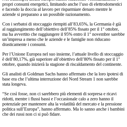
propri consumi energetici, limitando anche l’uso di elettrodomestici
e facendo la doccia al lavoro per risparmiare denaro mentre le
aziende si preparano a un possibile razionamento.
Con i serbatoi di stoccaggio riempiti all’83,65%, la Germania è già
al raggiungimento dell’obiettivo dell’85% fissato per il 1° ottobre,
ma ha avvertito che raggiungere il 95% entro il 1° novembre sarebbe
un’impresa a meno che le aziende e le famiglie non riducano
drasticamente i consumi.
Per l’Unione Europea nel suo insieme, l’attuale livello di stoccaggio
è dell’80,17%, già superiore all’obiettivo dell’80% fissato per il 1°
ottobre, quando inizierà la stagione di riscaldamento del continente.
Gli analisti di Goldman Sachs hanno affermato che la loro ipotesi di
base era che l’ultima interruzione del Nord Stream 1 non sarebbe
stata longeva.
“Se così fosse, non ci sarebbero più elementi di sorpresa e ricavi
ridotti, mentre i flussi bassi e l’occasionale calo a zero hanno il
potenziale per mantenere alta la volatilità del mercato e la pressione
politica sull’Europa”, hanno affermato. Ma lo sanno anche i bambini
che dei russi non ci si può fidare.