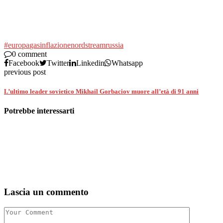
#europa
gas
inflazione
nordstream
russia
0 comment
Facebook
Twitter
Linkedin
Whatsapp
previous post
L’ultimo leader sovietico Mikhail Gorbaciov muore all’età di 91 anni
Potrebbe interessarti
Lascia un commento