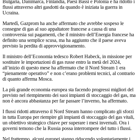
Bulgaria, Danimarca, Finlandia, Paesi Bassi e Polonia e ha ridotto i
flussi attraverso altri gasdotti da quando è iniziata la guerra in
Ucraina.
Martedì, Gazprom ha anche affermato che avrebbe sospeso le
consegne di gas al suo appaltatore francese a causa di una
controversia sui pagamenti, che il ministro dell’Energia francese ha
definito una semplice scusa, ma ha aggiunto che il paese aveva
previsto la perdita di approvvigionamento.
Il ministro dell’Economia tedesco Robert Habeck, in missione per
sostituire le importazioni di gas russe entro la metà del 2024,
all’inizio di questo mese ha affermato che il Nord Stream 1 era
“pienamente operativo” e non c’erano problemi tecnici, al contrario
di quanto afferma Mosca.
La più grande economia europea sta facendo progressi migliori del
previsto nel riempimento dei suoi impianti di stoccaggio del gas, ma
non è ancora abbastanza per far passare l’inverno, ha affermato.
I flussi ridotti attraverso il Nord Stream hanno complicato gli sforzi
in tutta Europa per riempire gli impianti di stoccaggio del gas vitali,
un obiettivo strategico chiave per superare i mesi invernali. Ora i
governi temono che la Russia possa interrompere del tutto i flussi.
Nel frattempo, alcuni europei stanno riducendo volontariamente i