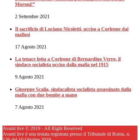
Moroni!”
2 Settembre 2021
Il sacrificio di Luciano Nicoletti, ucciso a Corleone dai
mafiosi
17 Agosto 2021
La tenace lotta a Corleone di Bernardino Verro, il
sindaco socialista ucciso dalla mafia nel 1915
9 Agosto 2021
Giuseppe Scalia, sindacalista socialista assassinato dalla
mafia con due bombe a mano
7 Agosto 2021
Avanti live © 2019 - All Right Reserved
Avanti live è una testata registrata presso il Tribunale di Roma, n.
126 del 10 Ottobre 2019