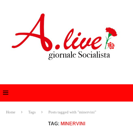
Home
Tags
Posts tagged with "minervini"
TAG:
MINERVINI