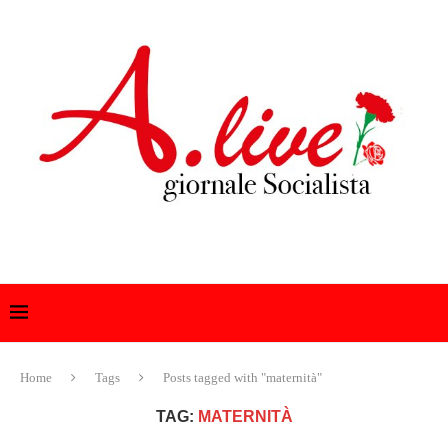
Home
Tags
Posts tagged with "maternità"
TAG:
MATERNITÀ