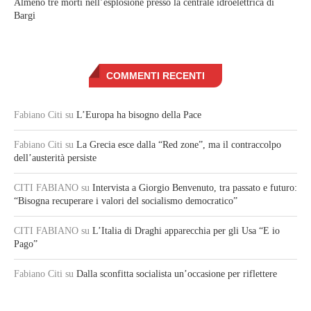
Almeno tre morti nell’esplosione presso la centrale idroelettrica di
Bargi
COMMENTI RECENTI
Fabiano Citi
su
L’Europa ha bisogno della Pace
Fabiano Citi
su
La Grecia esce dalla “Red zone”, ma il contraccolpo
dell’austerità persiste
CITI FABIANO
su
Intervista a Giorgio Benvenuto, tra passato e futuro:
“Bisogna recuperare i valori del socialismo democratico”
CITI FABIANO
su
L’Italia di Draghi apparecchia per gli Usa “E io
Pago”
Fabiano Citi
su
Dalla sconfitta socialista un’occasione per riflettere