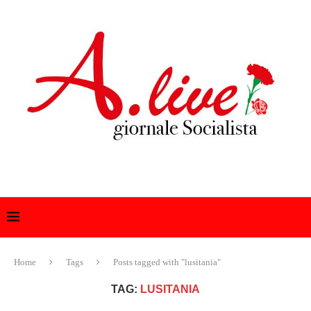
Home
Tags
Posts tagged with "lusitania"
TAG:
LUSITANIA