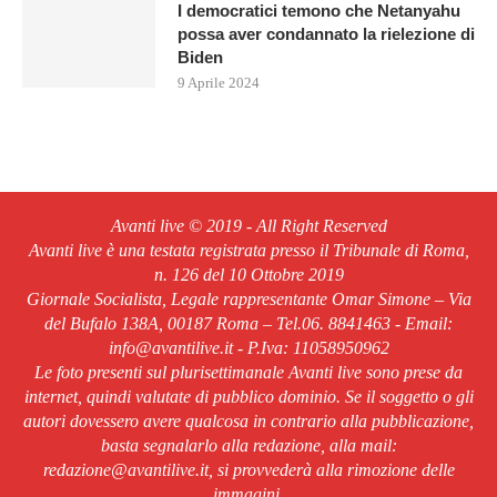
I democratici temono che Netanyahu
possa aver condannato la rielezione di
Biden
9 Aprile 2024
Avanti live © 2019 - All Right Reserved
Avanti live è una testata registrata presso il Tribunale di Roma,
n. 126 del 10 Ottobre 2019
Giornale Socialista, Legale rappresentante Omar Simone – Via
del Bufalo 138A, 00187 Roma – Tel.06. 8841463 - Email:
info@avantilive.it - P.Iva: 11058950962
Le foto presenti sul plurisettimanale Avanti live sono prese da
internet, quindi valutate di pubblico dominio. Se il soggetto o gli
autori dovessero avere qualcosa in contrario alla pubblicazione,
basta segnalarlo alla redazione, alla mail:
redazione@avantilive.it, si provvederà alla rimozione delle
immagini.