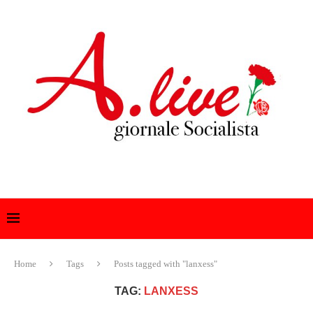
Home
Tags
Posts tagged with "lanxess"
TAG:
LANXESS