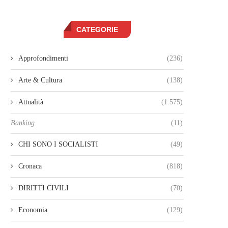
CATEGORIE
Approfondimenti
(236)
Arte & Cultura
(138)
Attualità
(1.575)
Banking
(11)
CHI SONO I SOCIALISTI
(49)
Cronaca
(818)
DIRITTI CIVILI
(70)
Economia
(129)