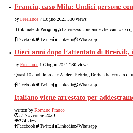
Francia, caso Mila: Undici persone con
by
Freelance
7 Luglio 2021
330 views
Il tribunale di Parigi oggi ha emesso condanne che vanno dai qua
Facebook
Twitter
Linkedin
Whatsapp
Dieci anni dopo l’attentato di Breivik,
by
Freelance
1 Giugno 2021
580 views
Quasi 10 anni dopo che Anders Behring Breivik ha cercato di u
Facebook
Twitter
Linkedin
Whatsapp
Italiano viene arrestato per addestrame
written by
Romano Franco
27 Novembre 2020
274 views
Facebook
Twitter
Linkedin
Whatsapp