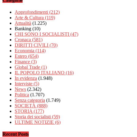
Categorie
Approfondimenti
(212)
Arte & Cultura
(119)
Attualità
(1.225)
Banking
(10)
CHI SONO I SOCIALISTI
(47)
Cronaca
(581)
DIRITTI CIVILI
(70)
Economia
(114)
Estero
(654)
Finance
(3)
Global Trade
(1)
IL POPOLO ITALIANO
(16)
In evidenza
(1.948)
Interviste
(5)
News
(2.342)
Politica
(1.707)
Senza categoria
(1.749)
SOCIETÀ
(888)
STORIA
(177)
Storia dei socialisti
(59)
ULTIME NOTIZIE
(6)
Recent Posts