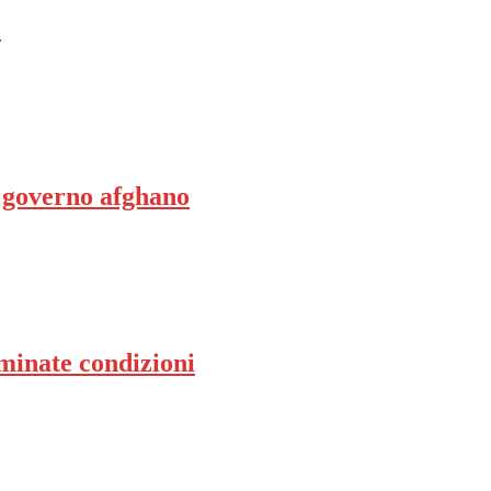
”
l governo afghano
rminate condizioni