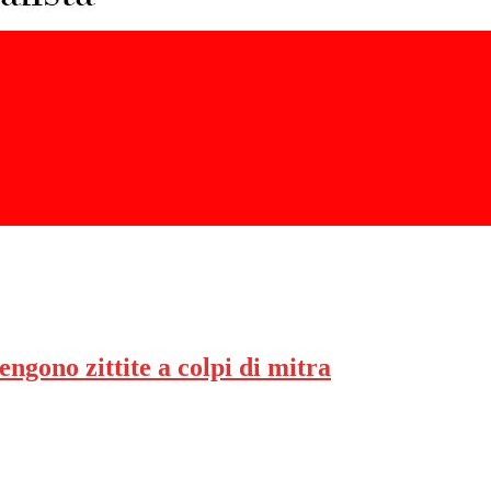
engono zittite a colpi di mitra