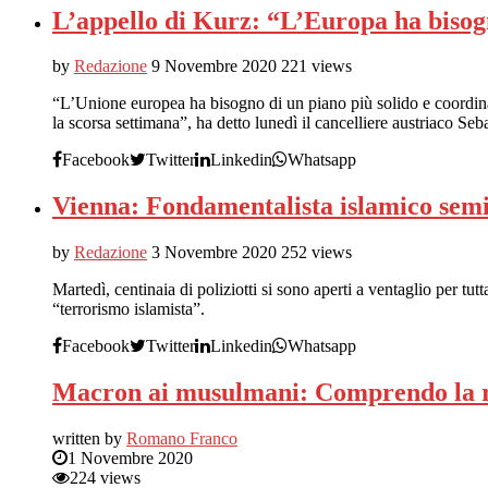
L’appello di Kurz: “L’Europa ha bisogn
by
Redazione
9 Novembre 2020
221 views
“L’Unione europea ha bisogno di un piano più solido e coordinato
la scorsa settimana”, ha detto lunedì il cancelliere austriaco Seb
Facebook
Twitter
Linkedin
Whatsapp
Vienna: Fondamentalista islamico semina
by
Redazione
3 Novembre 2020
252 views
Martedì, centinaia di poliziotti si sono aperti a ventaglio per tut
“terrorismo islamista”.
Facebook
Twitter
Linkedin
Whatsapp
Macron ai musulmani: Comprendo la ra
written by
Romano Franco
1 Novembre 2020
224 views