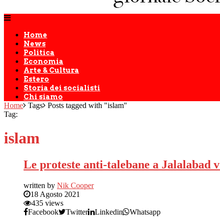
Home
News
Politica
Economia
Arte & Cultura
Estero
Storia dei socialisti
Chi siamo
Home
Tags
Posts tagged with "islam"
Tag:
islam
Le proteste anti-talebane a Jalalabad v
written by
Nik Cooper
18 Agosto 2021
435 views
Facebook
Twitter
Linkedin
Whatsapp