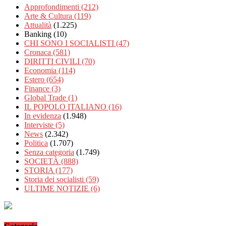
Approfondimenti
(212)
Arte & Cultura
(119)
Attualità
(1.225)
Banking
(10)
CHI SONO I SOCIALISTI
(47)
Cronaca
(581)
DIRITTI CIVILI
(70)
Economia
(114)
Estero
(654)
Finance
(3)
Global Trade
(1)
IL POPOLO ITALIANO
(16)
In evidenza
(1.948)
Interviste
(5)
News
(2.342)
Politica
(1.707)
Senza categoria
(1.749)
SOCIETÀ
(888)
STORIA
(177)
Storia dei socialisti
(59)
ULTIME NOTIZIE
(6)