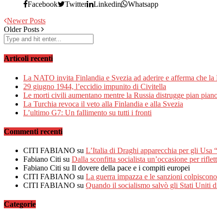
Facebook
Twitter
Linkedin
Whatsapp
Newer Posts
Older Posts
Articoli recenti
La NATO invita Finlandia e Svezia ad aderire e afferma che la
29 giugno 1944, l’eccidio impunito di Civitella
Le morti civili aumentano mentre la Russia distrugge pian pian
La Turchia revoca il veto alla Finlandia e alla Svezia
L’ultimo G7: Un fallimento su tutti i fronti
Commenti recenti
CITI FABIANO
su
L’Italia di Draghi apparecchia per gli Usa
Fabiano Citi
su
Dalla sconfitta socialista un’occasione per riflet
Fabiano Citi
su Il dovere della pace e i compiti europei
CITI FABIANO
su
La guerra impazza e le sanzioni colpiscono 
CITI FABIANO
su
Quando il socialismo salvò gli Stati Uniti 
Categorie