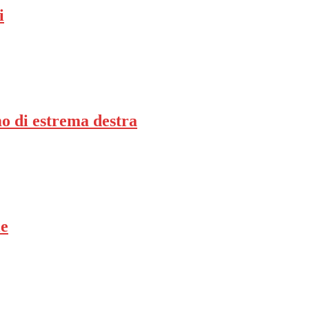
i
mo di estrema destra
le