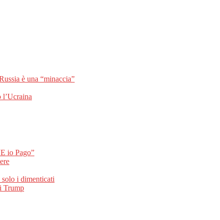
 Russia è una “minaccia”
o l’Ucraina
 “E io Pago”
tere
solo i dimenticati
di Trump