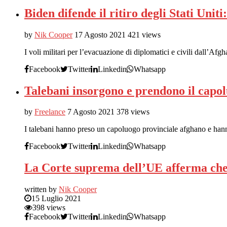
Biden difende il ritiro degli Stati Uni
by
Nik Cooper
17 Agosto 2021
421 views
I voli militari per l’evacuazione di diplomatici e civili dall’Afg
Facebook
Twitter
Linkedin
Whatsapp
Talebani insorgono e prendono il capol
by
Freelance
7 Agosto 2021
378 views
I talebani hanno preso un capoluogo provinciale afghano e han
Facebook
Twitter
Linkedin
Whatsapp
La Corte suprema dell’UE afferma che i
written by
Nik Cooper
15 Luglio 2021
398 views
Facebook
Twitter
Linkedin
Whatsapp