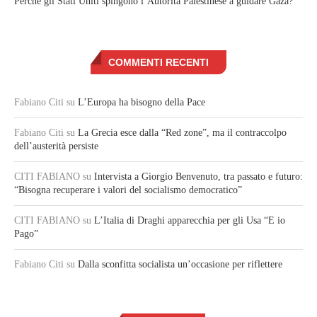
Perché gli Stati Uniti spingono l’Autorità Palestinese a guidare Gaza?
COMMENTI RECENTI
Fabiano Citi
su
L’Europa ha bisogno della Pace
Fabiano Citi
su
La Grecia esce dalla “Red zone”, ma il contraccolpo
dell’austerità persiste
CITI FABIANO
su
Intervista a Giorgio Benvenuto, tra passato e futuro:
“Bisogna recuperare i valori del socialismo democratico”
CITI FABIANO
su
L’Italia di Draghi apparecchia per gli Usa “E io
Pago”
Fabiano Citi
su
Dalla sconfitta socialista un’occasione per riflettere