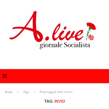
Home
Tags
Posts tagged with "invio"
TAG:
INVIO