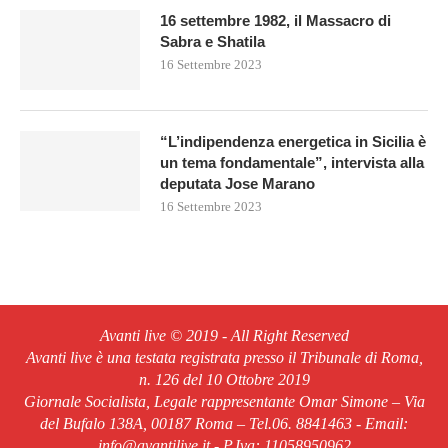
16 settembre 1982, il Massacro di
Sabra e Shatila
16 Settembre 2023
“L’indipendenza energetica in Sicilia è
un tema fondamentale”, intervista alla
deputata Jose Marano
16 Settembre 2023
Avanti live © 2019 - All Right Reserved
Avanti live è una testata registrata presso il Tribunale di Roma,
n. 126 del 10 Ottobre 2019
Giornale Socialista, Legale rappresentante Omar Simone – Via
del Bufalo 138A, 00187 Roma – Tel.06. 8841463 - Email:
info@avantilive.it - P.Iva: 11058950962