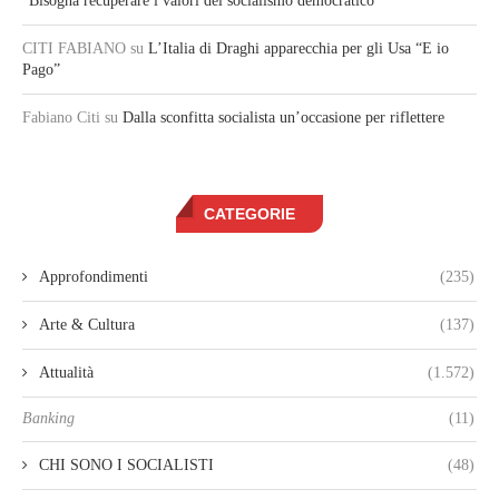
“Bisogna recuperare i valori del socialismo democratico”
CITI FABIANO
su
L’Italia di Draghi apparecchia per gli Usa “E io
Pago”
Fabiano Citi
su
Dalla sconfitta socialista un’occasione per riflettere
CATEGORIE
Approfondimenti
(235)
Arte & Cultura
(137)
Attualità
(1.572)
Banking
(11)
CHI SONO I SOCIALISTI
(48)