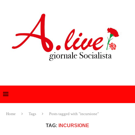
Home
Tags
Posts tagged with "incursione"
TAG:
INCURSIONE