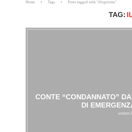
Home
Tags
Posts tagged with "illegittimo"
TAG:
I
CONTE “CONDANNATO” DAL
DI EMERGENZ
written