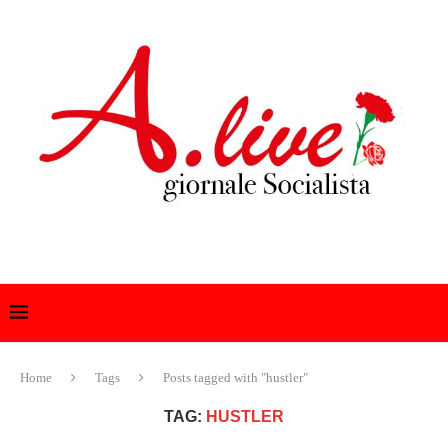
Home
Tags
Posts tagged with "hustler"
TAG:
HUSTLER