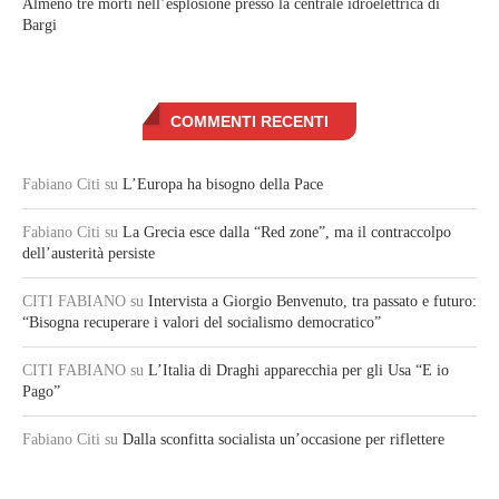
Almeno tre morti nell’esplosione presso la centrale idroelettrica di
Bargi
COMMENTI RECENTI
Fabiano Citi
su
L’Europa ha bisogno della Pace
Fabiano Citi
su
La Grecia esce dalla “Red zone”, ma il contraccolpo
dell’austerità persiste
CITI FABIANO
su
Intervista a Giorgio Benvenuto, tra passato e futuro:
“Bisogna recuperare i valori del socialismo democratico”
CITI FABIANO
su
L’Italia di Draghi apparecchia per gli Usa “E io
Pago”
Fabiano Citi
su
Dalla sconfitta socialista un’occasione per riflettere