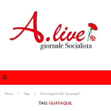
Home
Tags
Posts tagged with "guayaquil"
TAG:
GUAYAQUIL