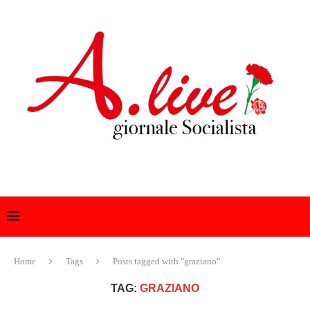
Home
Tags
Posts tagged with "graziano"
TAG:
GRAZIANO