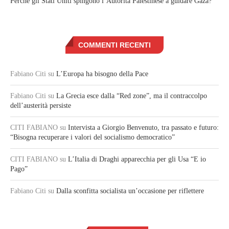
Perché gli Stati Uniti spingono l’Autorità Palestinese a guidare Gaza?
COMMENTI RECENTI
Fabiano Citi
su
L’Europa ha bisogno della Pace
Fabiano Citi
su
La Grecia esce dalla “Red zone”, ma il contraccolpo
dell’austerità persiste
CITI FABIANO
su
Intervista a Giorgio Benvenuto, tra passato e futuro:
“Bisogna recuperare i valori del socialismo democratico”
CITI FABIANO
su
L’Italia di Draghi apparecchia per gli Usa “E io
Pago”
Fabiano Citi
su
Dalla sconfitta socialista un’occasione per riflettere