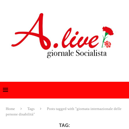
Home
Tags
Posts tagged with "giornata internazionale delle
persone disabilità"
TAG: