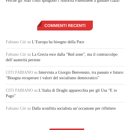
Perché gli Stati Uniti spingono l’Autorità Palestinese a guidare Gaza?
COMMENTI RECENTI
Fabiano Citi
su
L’Europa ha bisogno della Pace
Fabiano Citi
su
La Grecia esce dalla “Red zone”, ma il contraccolpo
dell’austerità persiste
CITI FABIANO
su
Intervista a Giorgio Benvenuto, tra passato e futuro:
“Bisogna recuperare i valori del socialismo democratico”
CITI FABIANO
su
L’Italia di Draghi apparecchia per gli Usa “E io
Pago”
Fabiano Citi
su
Dalla sconfitta socialista un’occasione per riflettere