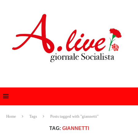
Home
Tags
Posts tagged with "giannetti"
TAG:
GIANNETTI