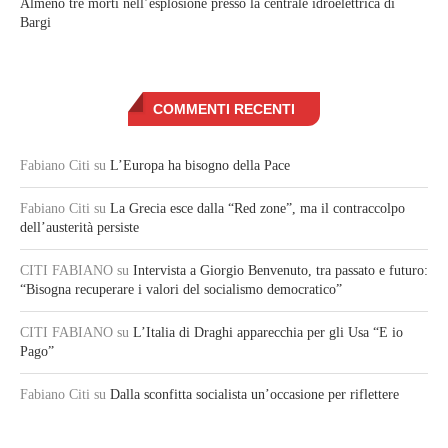
Almeno tre morti nell’esplosione presso la centrale idroelettrica di
Bargi
COMMENTI RECENTI
Fabiano Citi
su
L’Europa ha bisogno della Pace
Fabiano Citi
su
La Grecia esce dalla “Red zone”, ma il contraccolpo
dell’austerità persiste
CITI FABIANO
su
Intervista a Giorgio Benvenuto, tra passato e futuro:
“Bisogna recuperare i valori del socialismo democratico”
CITI FABIANO
su
L’Italia di Draghi apparecchia per gli Usa “E io
Pago”
Fabiano Citi
su
Dalla sconfitta socialista un’occasione per riflettere