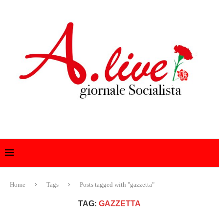
Home
Tags
Posts tagged with "gazzetta"
TAG:
GAZZETTA