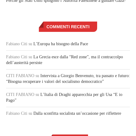
Perché gli Stati Uniti spingono l’Autorità Palestinese a guidare Gaza?
COMMENTI RECENTI
Fabiano Citi
su
L’Europa ha bisogno della Pace
Fabiano Citi
su
La Grecia esce dalla “Red zone”, ma il contraccolpo
dell’austerità persiste
CITI FABIANO
su
Intervista a Giorgio Benvenuto, tra passato e futuro:
“Bisogna recuperare i valori del socialismo democratico”
CITI FABIANO
su
L’Italia di Draghi apparecchia per gli Usa “E io
Pago”
Fabiano Citi
su
Dalla sconfitta socialista un’occasione per riflettere