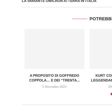
LA VARIANTE OMICRON ATTERRA IN ITALIA
POTREBB
L MARÒ –
A PROPOSITO DI GOFFREDO
KURT COB
 MARIO...
COPPOLA… E DEI “TRENTA...
LEGGENDAR
2
1 Novembre 2023
29