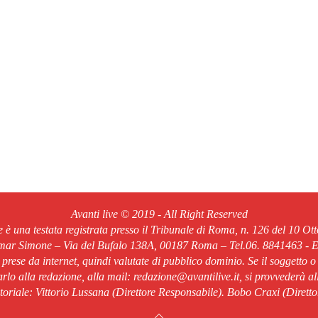
Avanti live © 2019 - All Right Reserved
ve è una testata registrata presso il Tribunale di Roma, n. 126 del 10 Ot
Omar Simone – Via del Bufalo 138A, 00187 Roma – Tel.06. 8841463 - Em
o prese da internet, quindi valutate di pubblico dominio. Se il soggetto o
rlo alla redazione, alla mail: redazione@avantilive.it, si provvederà a
oriale: Vittorio Lussana (Direttore Responsabile). Bobo Craxi (Diretto