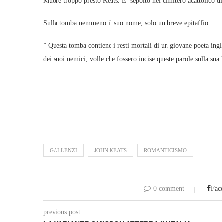
Muore troppo presto Keats. E’ sepolto nel cimitero acattolico d
Sulla tomba nemmeno il suo nome, solo un breve epitaffio:
” Questa tomba contiene i resti mortali di un giovane poeta ingle
dei suoi nemici, volle che fossero incise queste parole sulla sua
GALLENZI
JOHN KEATS
ROMANTICISMO
0 comment
Fac
previous post