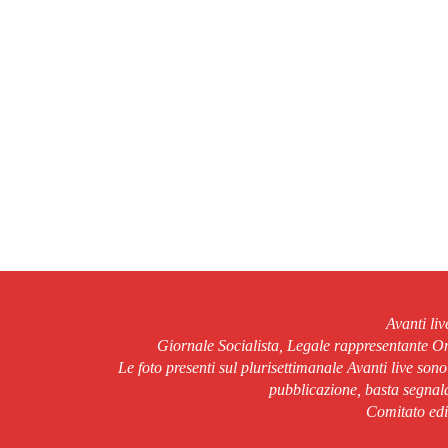
Avanti li
Giornale Socialista, Legale rappresentante 
Le foto presenti sul plurisettimanale Avanti live son
pubblicazione, basta segnala
Comitato edit