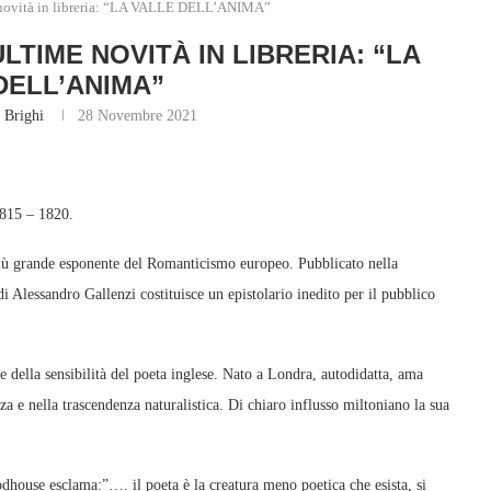
e novità in libreria: “LA VALLE DELL’ANIMA”
LTIME NOVITÀ IN LIBRERIA: “LA
DELL’ANIMA”
 Brighi
28 Novembre 2021
1815 – 1820.
 più grande esponente del Romanticismo europeo. Pubblicato nella
di Alessandro Gallenzi costituisce un epistolario inedito per il pubblico
e della sensibilità del poeta inglese. Nato a Londra, autodidatta, ama
 e nella trascendenza naturalistica. Di chiaro influsso miltoniano la sua
odhouse esclama:”…. il poeta è la creatura meno poetica che esista, si