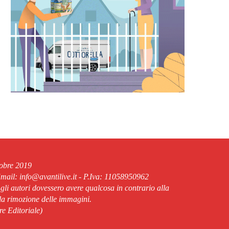
tobre 2019
ail: info@avantilive.it - P.Iva: 11058950962
 gli autori dovessero avere qualcosa in contrario alla
lla rimozione delle immagini.
re Editoriale)