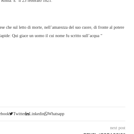
i Roma. E’ il 23 febbraio 1821.
se che sul letto di morte, nell’amarezza del suo cuore, di fronte al potere
 lapide: Qui giace un uomo il cui nome fu scritto sull’acqua “
ebook
Twitter
Linkedin
Whatsapp
next post