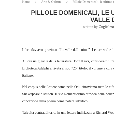
Home
Arte & Cultura
Pillole Domenicali, le ultim
PILLOLE DOMENICALI, LE U
VALLE 
written by
Guglielmo
Libro davvero prezioso, “La valle dell’anima”, Lettere scelte 
Autore un gigante della letteratura, John Keats, considerato il
Biblioteca Adelphi arrivata al suo 726° titolo, il volume a cura 
italiano.
Nel corpus delle Lettere come nelle Odi, ritroviamo tutte le cifr
Shakespeare e Milton. Il suo Romanticismo affonda nella bellezza
concezione della poesia come potere salvifico.
Talvolta contradditorio, in una lettera indirizzata a Richard Wo