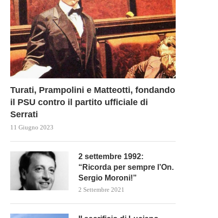
 Giarre fervono i preparativi per
l’edizione 2023...
24 Settembre 2023
Turati, Prampolini e Matteotti, fondando
il PSU contro il partito ufficiale di
Serrati
11 Giugno 2023
FIBONACCI E LA MATEMAT
DELLA NATURA
2 settembre 1992:
“Ricorda per sempre l’On.
23 Luglio 2023
Sergio Moroni!”
2 Settembre 2021