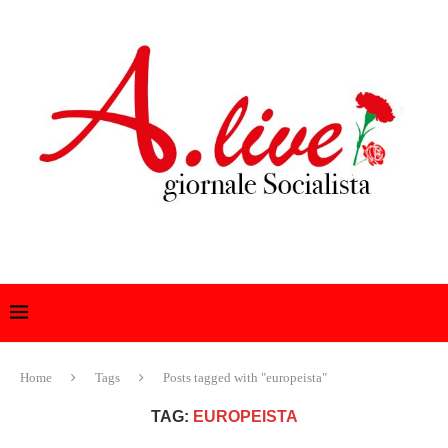
Home
Tags
Posts tagged with "europeista"
TAG:
EUROPEISTA