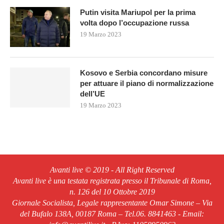
Putin visita Mariupol per la prima
volta dopo l’occupazione russa
19 Marzo 2023
Kosovo e Serbia concordano misure
per attuare il piano di normalizzazione
dell’UE
19 Marzo 2023
Avanti live © 2019 - All Right Reserved
Avanti live è una testata registrata presso il Tribunale di Roma,
n. 126 del 10 Ottobre 2019
Giornale Socialista, Legale rappresentante Omar Simone – Via
del Bufalo 138A, 00187 Roma – Tel.06. 8841463 - Email: