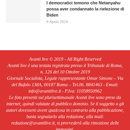
I democratici temono che Netanyahu
possa aver condannato la rielezione di
Biden
9 Aprile 2024
Avanti live © 2019 - All Right Reserved
Avanti live è una testata registrata presso il Tribunale di Roma,
n. 126 del 10 Ottobre 2019
Giornale Socialista, Legale rappresentante Omar Simone – Via
del Bufalo 138A, 00187 Roma – Tel.06. 8841463 - Email:
info@avantilive.it - P.Iva: 11058950962
Le foto presenti sul plurisettimanale Avanti live sono prese da
internet, quindi valutate di pubblico dominio. Se il soggetto o gli
autori dovessero avere qualcosa in contrario alla pubblicazione,
basta segnalarlo alla redazione, alla mail:
redazione@avantilive.it, si provvederà alla rimozione delle
immagini.