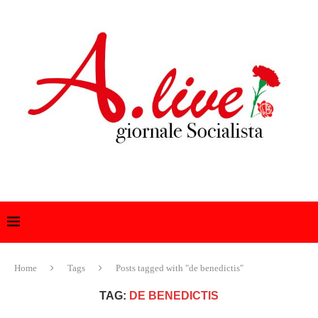
Home
Tags
Posts tagged with "de benedictis"
TAG:
DE BENEDICTIS