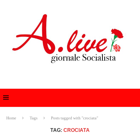
Home
Tags
Posts tagged with "crociata"
TAG:
CROCIATA