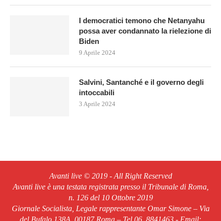
I democratici temono che Netanyahu
possa aver condannato la rielezione di
Biden
9 Aprile 2024
Salvini, Santanché e il governo degli
intoccabili
3 Aprile 2024
Avanti live © 2019 - All Right Reserved
Avanti live è una testata registrata presso il Tribunale di Roma,
n. 126 del 10 Ottobre 2019
Giornale Socialista, Legale rappresentante Omar Simone – Via
del Bufalo 138A, 00187 Roma – Tel.06. 8841463 - Email: