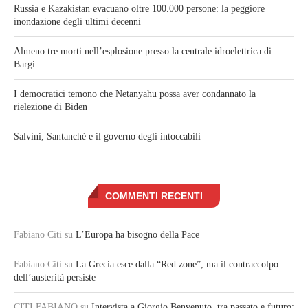
Russia e Kazakistan evacuano oltre 100.000 persone: la peggiore
inondazione degli ultimi decenni
Almeno tre morti nell’esplosione presso la centrale idroelettrica di
Bargi
I democratici temono che Netanyahu possa aver condannato la
rielezione di Biden
Salvini, Santanché e il governo degli intoccabili
COMMENTI RECENTI
Fabiano Citi
su
L’Europa ha bisogno della Pace
Fabiano Citi
su
La Grecia esce dalla “Red zone”, ma il contraccolpo
dell’austerità persiste
CITI FABIANO
su
Intervista a Giorgio Benvenuto, tra passato e futuro: