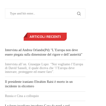
ARTICOLI RECENTI
Intervista ad Andrea Orlando(Pd) “L’Europa non deve
essere piegata sulla dimensione del rigore e dell’austerità”
Intervista all’on. Giuseppe Lupo: “Noi vogliamo l’Europa
di David Sassoli, il quale diceva che ‘l’Europa deve
innovare, proteggere ed essere faro”.
Il presidente iraniano Ebrahim Raisi è morto in un
incidente in elicottero
Russia e Cina a colloquio
Le forze israeliane invadono Gaza da nord a sud