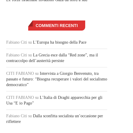
COMMENTI RECENTI
Fabiano Citi
su
L’Europa ha bisogno della Pace
Fabiano Citi
su
La Grecia esce dalla “Red zone”, ma il
contraccolpo dell’austerità persiste
CITI FABIANO
su
Intervista a Giorgio Benvenuto, tra
passato e futuro: “Bisogna recuperare i valori del socialismo
democratico”
CITI FABIANO
su
L’Italia di Draghi apparecchia per gli
Usa “E io Pago”
Fabiano Citi
su
Dalla sconfitta socialista un’occasione per
riflettere