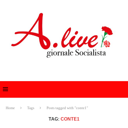
Home
Tags
Posts tagged with "conte1"
TAG:
CONTE1