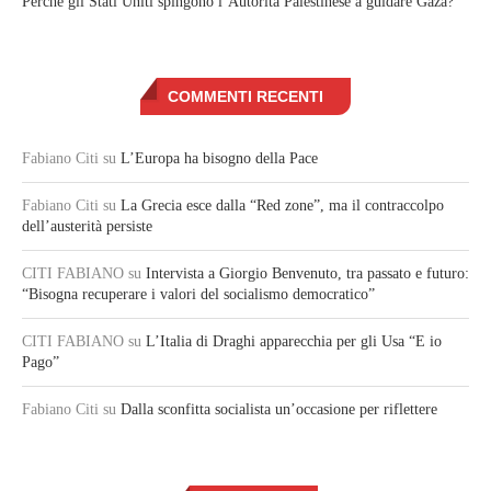
Perché gli Stati Uniti spingono l’Autorità Palestinese a guidare Gaza?
COMMENTI RECENTI
Fabiano Citi
su
L’Europa ha bisogno della Pace
Fabiano Citi
su
La Grecia esce dalla “Red zone”, ma il contraccolpo
dell’austerità persiste
CITI FABIANO
su
Intervista a Giorgio Benvenuto, tra passato e futuro:
“Bisogna recuperare i valori del socialismo democratico”
CITI FABIANO
su
L’Italia di Draghi apparecchia per gli Usa “E io
Pago”
Fabiano Citi
su
Dalla sconfitta socialista un’occasione per riflettere