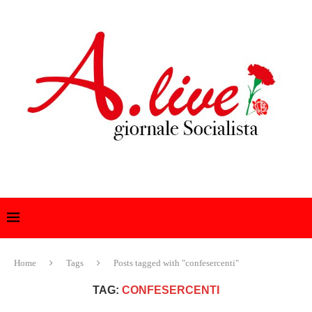
Home
Tags
Posts tagged with "confesercenti"
TAG:
CONFESERCENTI