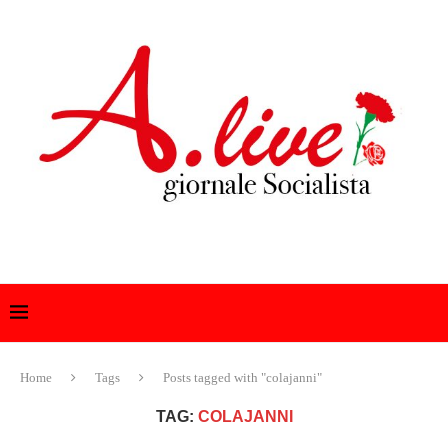
Home
Tags
Posts tagged with "colajanni"
TAG:
COLAJANNI