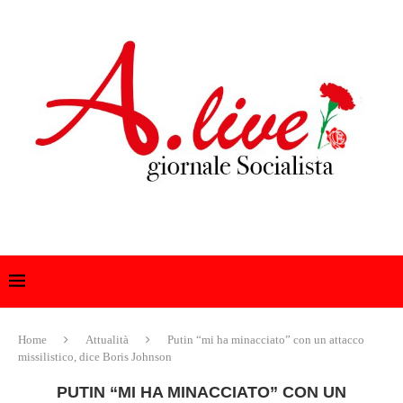
Home
Attualità
Putin “mi ha minacciato” con un attacco
missilistico, dice Boris Johnson
PUTIN “MI HA MINACCIATO” CON UN