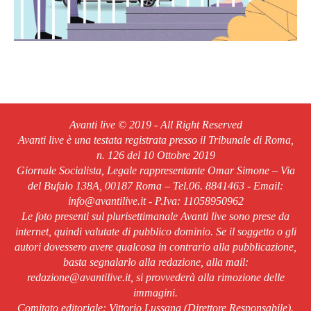
Avanti live © 2019 - All Right Reserved
Avanti live è una testata registrata presso il Tribunale di Roma,
n. 126 del 10 Ottobre 2019
Giornale Socialista, Legale rappresentante Omar Simone – Via
del Bufalo 138A, 00187 Roma – Tel.06. 8841463 - Email:
info@avantilive.it - P.Iva: 11058950962
Le foto presenti sul plurisettimanale Avanti live sono prese da
internet, quindi valutate di pubblico dominio. Se il soggetto o gli
autori dovessero avere qualcosa in contrario alla pubblicazione,
basta segnalarlo alla redazione, alla mail:
redazione@avantilive.it, si provvederà alla rimozione delle
immagini.
Comitato editoriale: Vittorio Lussana (Direttore Responsabile).