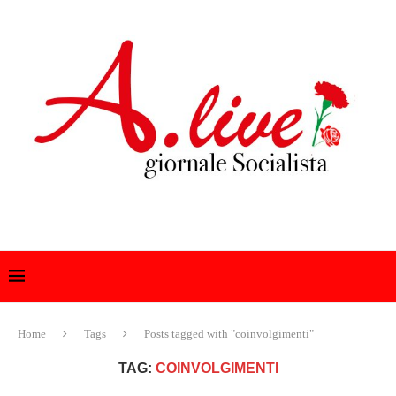
Home
Tags
Posts tagged with "coinvolgimenti"
TAG:
COINVOLGIMENTI