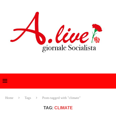
Home
Tags
Posts tagged with "climate"
TAG:
CLIMATE