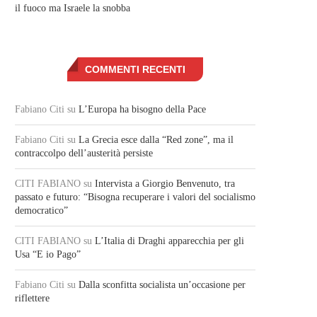
il fuoco ma Israele la snobba
COMMENTI RECENTI
Fabiano Citi
su
L’Europa ha bisogno della Pace
Fabiano Citi
su
La Grecia esce dalla “Red zone”, ma il
contraccolpo dell’austerità persiste
CITI FABIANO
su
Intervista a Giorgio Benvenuto, tra
passato e futuro: “Bisogna recuperare i valori del socialismo
democratico”
CITI FABIANO
su
L’Italia di Draghi apparecchia per gli
Usa “E io Pago”
Fabiano Citi
su
Dalla sconfitta socialista un’occasione per
riflettere