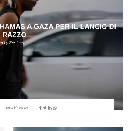
I HAMAS A GAZA PER IL LANCIO DI
 RAZZO
ten by
Freelance
419 views