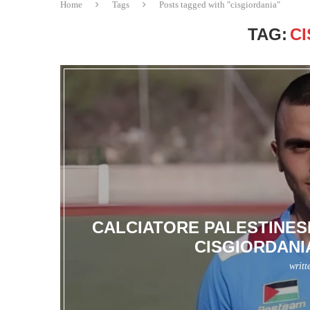
Home
Tags
Posts tagged with "cisgiordania"
TAG:
C
CALCIATORE PALESTINESE
CISGIORDANIA
writt