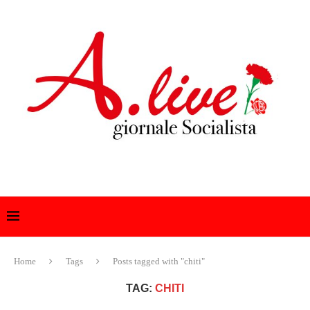
Home
Tags
Posts tagged with "chiti"
TAG:
CHITI