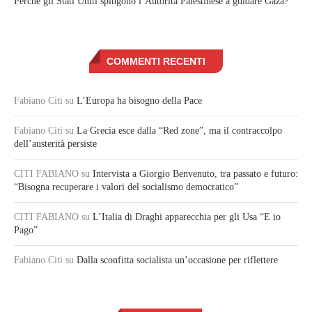
Perché gli Stati Uniti spingono l’Autorità Palestinese a guidare Gaza?
COMMENTI RECENTI
Fabiano Citi
su
L’Europa ha bisogno della Pace
Fabiano Citi
su
La Grecia esce dalla “Red zone”, ma il contraccolpo
dell’austerità persiste
CITI FABIANO
su
Intervista a Giorgio Benvenuto, tra passato e futuro:
“Bisogna recuperare i valori del socialismo democratico”
CITI FABIANO
su
L’Italia di Draghi apparecchia per gli Usa “E io
Pago”
Fabiano Citi
su
Dalla sconfitta socialista un’occasione per riflettere