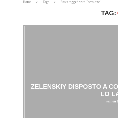
Home
Tags
Posts tagged with "cessione"
TAG:
ZELENSKIY DISPOSTO A C
LO L
written